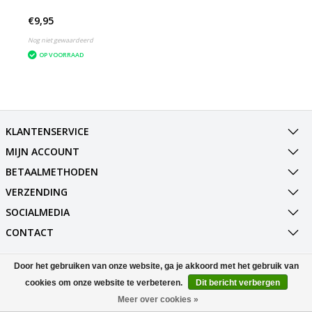
€9,95
Nog niet gewaardeerd
OP VOORRAAD
KLANTENSERVICE
MIJN ACCOUNT
BETAALMETHODEN
VERZENDING
SOCIALMEDIA
CONTACT
Door het gebruiken van onze website, ga je akkoord met het gebruik van
© Copyright 2026 Best Deals Online BV Powered by
Lightspeed
All rights reserved by
InStijl Media
cookies om onze website te verbeteren.
Dit bericht verbergen
Meer over cookies »