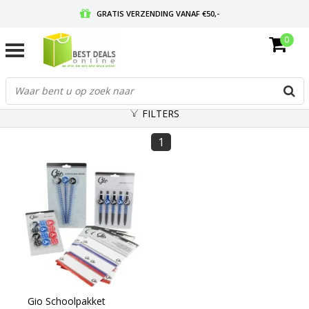
GRATIS VERZENDING VANAF €50,-
0
VOOR 17:00 BESTELD, MORGEN IN HUIS
GRATIS RETOURNEREN EN 30 DAGEN BEDENKTIJD
FILTERS
1
Gio Schoolpakket