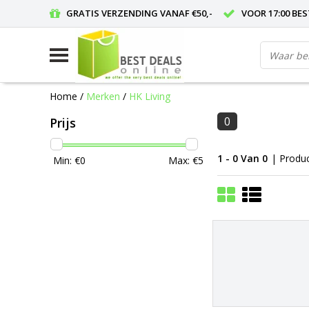
GRATIS VERZENDING VANAF €50,-
VOOR 17:00 BE
Home
/
Merken
/
HK Living
0
Prijs
1 - 0 Van 0
| Produ
Min: €
0
Max: €
5