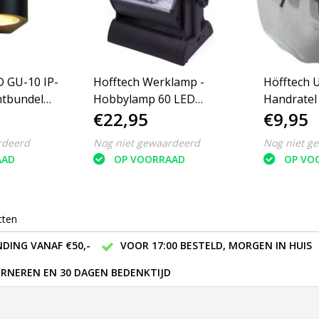
 GU-10 IP-
Hofftech Werklamp -
Höfftech 
chtbundel
Hobbylamp 60 LED
Handratel
€22,95
€9,95
d 8.1 cm -
Oplaadbaar 12 - 220 Volt
& Chroom,
Schroeven
rdeerd
Nog niet gewaardeerd
Nog niet g
Haken en
AAD
OP VOORRAAD
OP VO
cten
DING VANAF €50,-
VOOR 17:00 BESTELD, MORGEN IN HUIS
RNEREN EN 30 DAGEN BEDENKTIJD