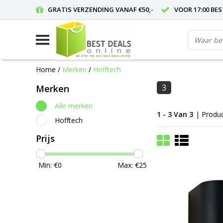
GRATIS VERZENDING VANAF €50,-
VOOR 17:00 BE
Home
/
Merken
/
Hofftech
3
Merken
Alle merken
1 - 3 Van 3
| Produ
Hofftech
Prijs
Min: €
0
Max: €
25