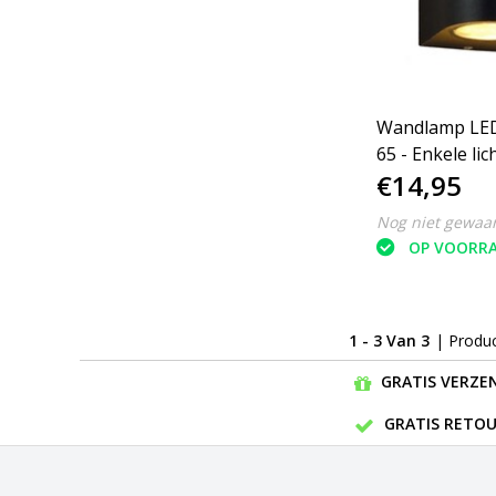
Wandlamp LED
65 - Enkele li
€14,95
Dimbaar ‒ Ron
Zwart
Nog niet gewaa
OP VOORR
1 - 3 Van 3
| Produ
GRATIS VERZEN
GRATIS RETOU