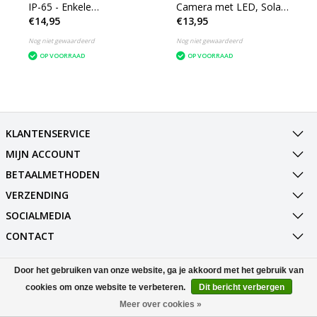
IP-65 - Enkele
Camera met LED, Solar
€14,95
€13,95
lichtbundel Dimbaar ‒
en Sensor - 3.7 Volt -
Vierkant 8.1 cm - Zwart
1200 mAh Accu
Nog niet gewaardeerd
Nog niet gewaardeerd
OP VOORRAAD
OP VOORRAAD
KLANTENSERVICE
MIJN ACCOUNT
BETAALMETHODEN
VERZENDING
SOCIALMEDIA
CONTACT
Door het gebruiken van onze website, ga je akkoord met het gebruik van
© Copyright 2026 Best Deals Online BV Powered by
Lightspeed
All rights reserved by
InStijl Media
cookies om onze website te verbeteren.
Dit bericht verbergen
Meer over cookies »