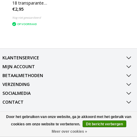
18 transparante
€2,95
ijsblokjes - Herbruikbare
Ijsblokjes
Nog niet gewaardeerd
OP VOORRAAD
KLANTENSERVICE
MIJN ACCOUNT
BETAALMETHODEN
VERZENDING
SOCIALMEDIA
CONTACT
Door het gebruiken van onze website, ga je akkoord met het gebruik van
© Copyright 2026 Best Deals Online BV Powered by
Lightspeed
All rights reserved by
InStijl Media
cookies om onze website te verbeteren.
Dit bericht verbergen
Meer over cookies »