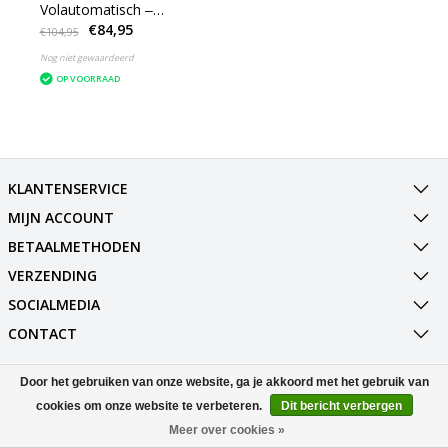
Volautomatisch ‒
€84,95
intelligentie mode ‒
€104,95
Geluid, zuigende en
Nog niet gewaardeerd
vibrerende mode
OP VOORRAAD
KLANTENSERVICE
MIJN ACCOUNT
BETAALMETHODEN
VERZENDING
SOCIALMEDIA
CONTACT
Door het gebruiken van onze website, ga je akkoord met het gebruik van
© Copyright 2026 Best Deals Online BV Powered by
Lightspeed
All rights reserved by
InStijl Media
cookies om onze website te verbeteren.
Dit bericht verbergen
Meer over cookies »