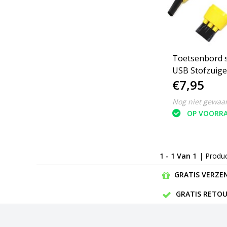
Toetsenbord s
USB Stofzuiger
€7,95
Geel
Nog niet gewaa
OP VOORR
1 - 1 Van 1
| Produ
GRATIS VERZEN
GRATIS RETOU