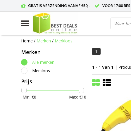
GRATIS VERZENDING VANAF €50,-
VOOR 17:00 BE
Home
/
Merken
/
Merkloos
1
Merken
Alle merken
1 - 1 Van 1
| Produ
Merkloos
Prijs
Min: €
0
Max: €
10