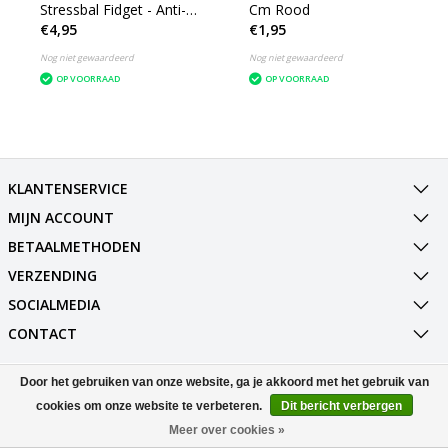
Stressbal Fidget - Anti-
Cm Rood
€4,95
€1,95
Stress Speelgoed -
Groente Wortel
Nog niet gewaardeerd
Nog niet gewaardeerd
OP VOORRAAD
OP VOORRAAD
KLANTENSERVICE
MIJN ACCOUNT
BETAALMETHODEN
VERZENDING
SOCIALMEDIA
CONTACT
Door het gebruiken van onze website, ga je akkoord met het gebruik van
© Copyright 2026 Best Deals Online BV Powered by
Lightspeed
All rights reserved by
InStijl Media
cookies om onze website te verbeteren.
Dit bericht verbergen
Meer over cookies »