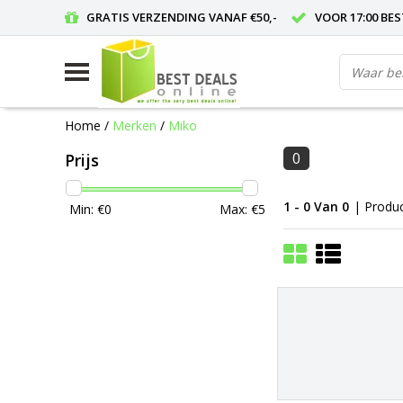
GRATIS VERZENDING VANAF €50,-
VOOR 17:00 BE
Home
/
Merken
/
Miko
0
Prijs
1 - 0 Van 0
| Produ
Min: €
0
Max: €
5