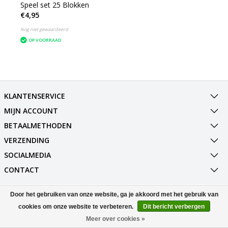
Speel set 25 Blokken
€4,95
Nog niet gewaardeerd
OP VOORRAAD
KLANTENSERVICE
MIJN ACCOUNT
BETAALMETHODEN
VERZENDING
SOCIALMEDIA
CONTACT
Door het gebruiken van onze website, ga je akkoord met het gebruik van
© Copyright 2026 Best Deals Online BV Powered by
Lightspeed
All rights reserved by
InStijl Media
cookies om onze website te verbeteren.
Dit bericht verbergen
Meer over cookies »