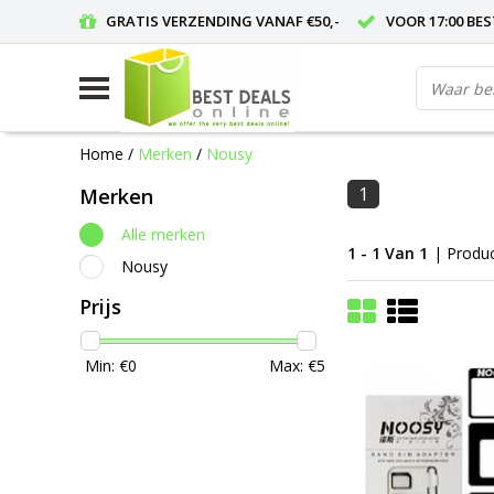
GRATIS VERZENDING VANAF €50,-
VOOR 17:00 BE
Home
/
Merken
/
Nousy
1
Merken
Alle merken
1 - 1 Van 1
| Produ
Nousy
Prijs
Min: €
0
Max: €
5