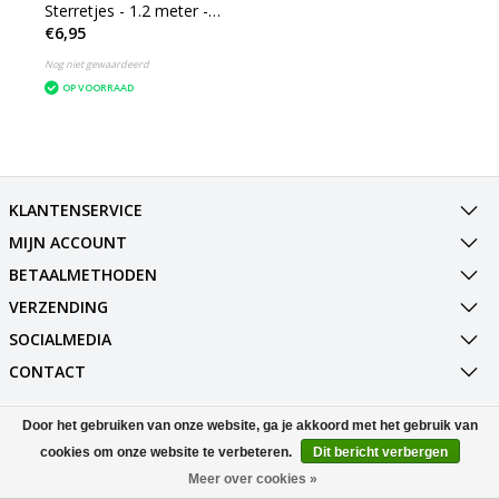
Sterretjes - 1.2 meter -
€6,95
15 lichtjes - Warm white
- Batterij - Lichtsnoer
Nog niet gewaardeerd
OP VOORRAAD
KLANTENSERVICE
MIJN ACCOUNT
BETAALMETHODEN
VERZENDING
SOCIALMEDIA
CONTACT
Door het gebruiken van onze website, ga je akkoord met het gebruik van
© Copyright 2026 Best Deals Online BV Powered by
Lightspeed
All rights reserved by
InStijl Media
cookies om onze website te verbeteren.
Dit bericht verbergen
Meer over cookies »