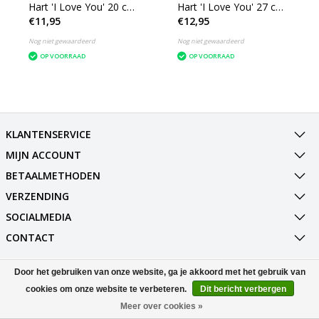
Hart 'I Love You' 20 cm -
Hart 'I Love You' 27 cm -
€11,95
€12,95
Valentijn pluche knuffel
Valentijn pluche knuffel
Nog niet gewaardeerd
Nog niet gewaardeerd
OP VOORRAAD
OP VOORRAAD
KLANTENSERVICE
MIJN ACCOUNT
BETAALMETHODEN
VERZENDING
SOCIALMEDIA
CONTACT
Door het gebruiken van onze website, ga je akkoord met het gebruik van
© Copyright 2026 Best Deals Online BV Powered by
Lightspeed
All rights reserved by
InStijl Media
cookies om onze website te verbeteren.
Dit bericht verbergen
Meer over cookies »