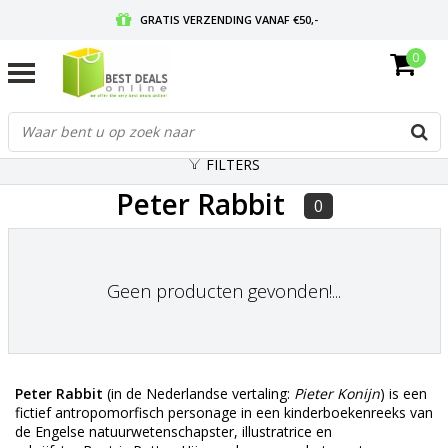
GRATIS VERZENDING VANAF €50,-
0
VOOR 17:00 BESTELD, MORGEN IN HUIS
GRATIS RETOURNEREN EN 30 DAGEN BEDENKTIJD
FILTERS
Peter Rabbit
0
Geen producten gevonden!...
Peter Rabbit
(in de Nederlandse vertaling:
Pieter Konijn
) is een
fictief
antropomorfisch
personage in een
kinderboekenreeks
van
de
Engelse
natuurwetenschapster, illustratrice en