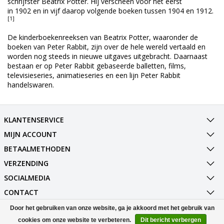
schrijfster
Beatrix Potter
. Hij verscheen voor het eerst
in
1902
en in vijf daarop volgende boeken tussen 1904 en
1912
.
[1]
De kinderboekenreeksen van Beatrix Potter, waaronder de
boeken van Peter Rabbit, zijn over de hele wereld vertaald en
worden nog steeds in nieuwe uitgaves uitgebracht. Daarnaast
bestaan er op Peter Rabbit gebaseerde balletten, films,
televisieseries, animatieseries en een lijn Peter Rabbit
handelswaren.
KLANTENSERVICE
MIJN ACCOUNT
BETAALMETHODEN
VERZENDING
SOCIALMEDIA
CONTACT
Door het gebruiken van onze website, ga je akkoord met het gebruik van
© Copyright 2026 Best Deals Online BV Powered by
Lightspeed
cookies om onze website te verbeteren.
Dit bericht verbergen