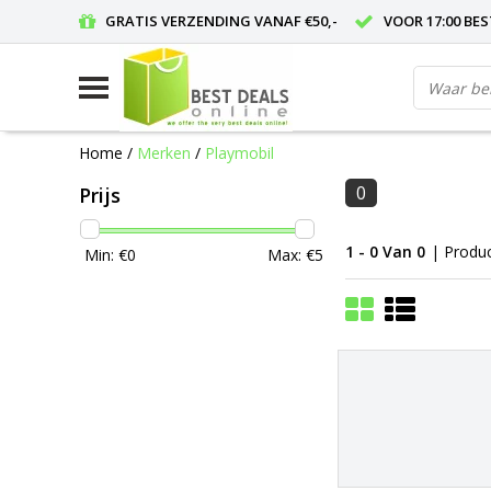
GRATIS VERZENDING VANAF €50,-
VOOR 17:00 BE
Home
/
Merken
/
Playmobil
0
Prijs
1 - 0 Van 0
| Produ
Min: €
0
Max: €
5