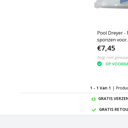
Pool Dreyer -
sponzen voor
€7,45
zwembaden - 3
Wit
Nog niet gewaa
OP VOORR
1 - 1 Van 1
| Produ
GRATIS VERZEN
GRATIS RETOU