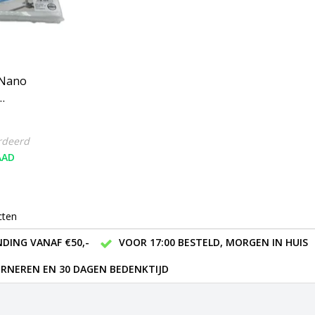
 Nano
 Stuks -
rdeerd
AAD
cten
DING VANAF €50,-
VOOR 17:00 BESTELD, MORGEN IN HUIS
RNEREN EN 30 DAGEN BEDENKTIJD