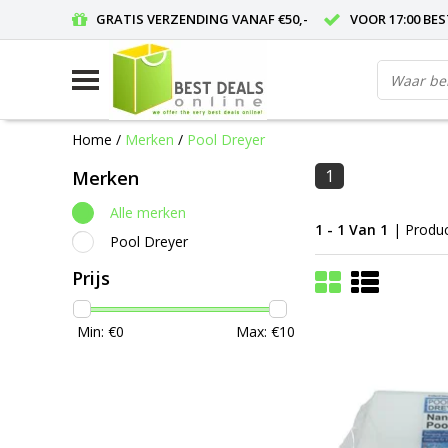
GRATIS VERZENDING VANAF €50,-
VOOR 17:00 BE
Home
/
Merken
/
Pool Dreyer
1
Merken
Alle merken
1 - 1 Van 1
| Produ
Pool Dreyer
Prijs
Min: €
0
Max: €
10