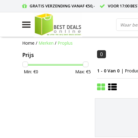
GRATIS VERZENDING VANAF €50,-
VOOR 17:00 BE
Home
/
Merken
/
Proplus
0
Prijs
1 - 0 Van 0
| Produ
Min: €
0
Max: €
5