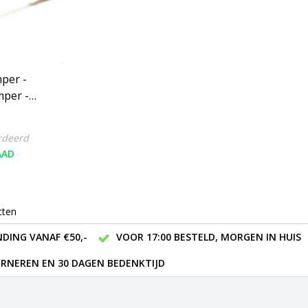
per -
per -
out -
rdeerd
AAD
cten
DING VANAF €50,-
VOOR 17:00 BESTELD, MORGEN IN HUIS
RNEREN EN 30 DAGEN BEDENKTIJD