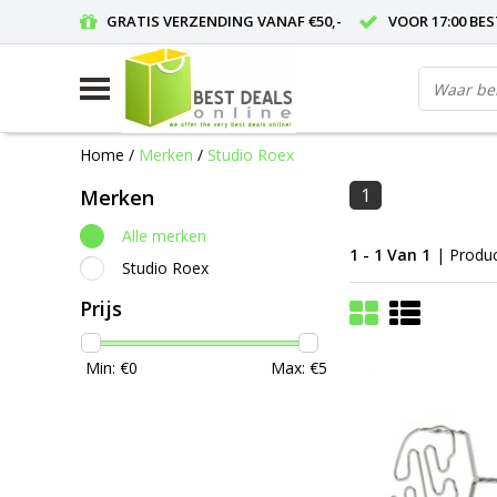
GRATIS VERZENDING VANAF €50,-
VOOR 17:00 BE
Home
/
Merken
/
Studio Roex
1
Merken
Alle merken
1 - 1 Van 1
| Produ
Studio Roex
Prijs
Min: €
0
Max: €
5