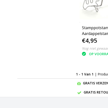
Stamppotstam
Aardappelstam
€4,95
Nederland - H
Roestvrij staal
Nog niet gewaa
OP VOORR
1 - 1 Van 1
| Produ
GRATIS VERZEN
GRATIS RETOU