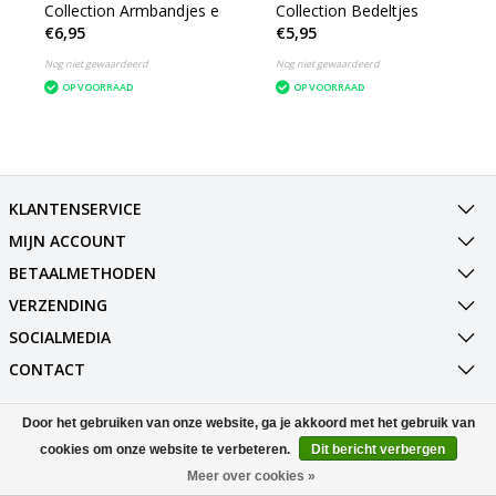
Collection Armbandjes e
Collection Bedeltjes
€6,95
€5,95
Nog niet gewaardeerd
Nog niet gewaardeerd
OP VOORRAAD
OP VOORRAAD
KLANTENSERVICE
MIJN ACCOUNT
BETAALMETHODEN
VERZENDING
SOCIALMEDIA
CONTACT
Door het gebruiken van onze website, ga je akkoord met het gebruik van
© Copyright 2026 Best Deals Online BV Powered by
Lightspeed
All rights reserved by
InStijl Media
cookies om onze website te verbeteren.
Dit bericht verbergen
Meer over cookies »