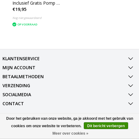
Inclusief Gratis Pomp 4
€19,95
Stuks
Nog niet gewaardeerd
OP VOORRAAD
KLANTENSERVICE
MIJN ACCOUNT
BETAALMETHODEN
VERZENDING
SOCIALMEDIA
CONTACT
Door het gebruiken van onze website, ga je akkoord met het gebruik van
© Copyright 2026 Best Deals Online BV Powered by
Lightspeed
All rights reserved by
InStijl Media
cookies om onze website te verbeteren.
Dit bericht verbergen
Meer over cookies »