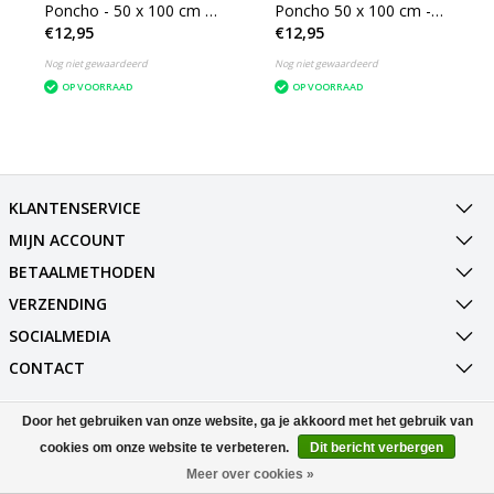
Poncho - 50 x 100 cm -
Poncho 50 x 100 cm -
€12,95
€12,95
Blauw
Rood
Nog niet gewaardeerd
Nog niet gewaardeerd
OP VOORRAAD
OP VOORRAAD
KLANTENSERVICE
MIJN ACCOUNT
BETAALMETHODEN
VERZENDING
SOCIALMEDIA
CONTACT
Door het gebruiken van onze website, ga je akkoord met het gebruik van
© Copyright 2026 Best Deals Online BV Powered by
Lightspeed
All rights reserved by
InStijl Media
cookies om onze website te verbeteren.
Dit bericht verbergen
Meer over cookies »