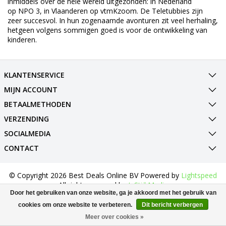
inmiddels over de hele wereld uitgezonden: in Nederland
op
NPO 3
, in Vlaanderen op
vtmKzoom
. De Teletubbies zijn
zeer succesvol. In hun zogenaamde avonturen zit veel herhaling,
hetgeen volgens sommigen goed is voor de ontwikkeling van
kinderen.
KLANTENSERVICE
MIJN ACCOUNT
BETAALMETHODEN
VERZENDING
SOCIALMEDIA
CONTACT
© Copyright 2026 Best Deals Online BV Powered by
Lightspeed
All rights reserved by
InStijl Media
Door het gebruiken van onze website, ga je akkoord met het gebruik van
cookies om onze website te verbeteren.
Dit bericht verbergen
Meer over cookies »