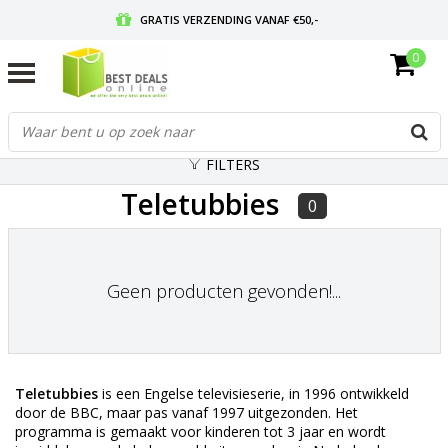
GRATIS VERZENDING VANAF €50,-
0
VOOR 17:00 BESTELD, MORGEN IN HUIS
GRATIS RETOURNEREN EN 30 DAGEN BEDENKTIJD
FILTERS
Teletubbies
0
Geen producten gevonden!...
Teletubbies
is een
Engelse
televisieserie
, in 1996 ontwikkeld
door de
BBC
, maar pas vanaf 1997 uitgezonden. Het
programma is gemaakt voor kinderen tot 3 jaar en wordt