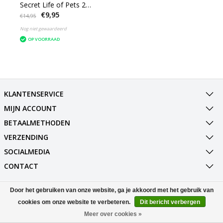
Secret Life of Pets 2
€9,95
Gidget
€14,95
Nog niet gewaardeerd
OP VOORRAAD
KLANTENSERVICE
MIJN ACCOUNT
BETAALMETHODEN
VERZENDING
SOCIALMEDIA
CONTACT
Door het gebruiken van onze website, ga je akkoord met het gebruik van
© Copyright 2026 Best Deals Online BV Powered by
Lightspeed
All rights reserved by
InStijl Media
cookies om onze website te verbeteren.
Dit bericht verbergen
Meer over cookies »