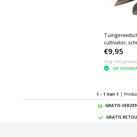
Tuingereedsc
cultivator, sc
€9,95
en smal (3-del
Nog niet gewaa
OP VOORR
1 - 1 Van 1
| Produ
GRATIS VERZEN
GRATIS RETOU