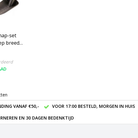
hap-set
hep breed
ig)
rdeerd
AAD
cten
DING VANAF €50,-
VOOR 17:00 BESTELD, MORGEN IN HUIS
RNEREN EN 30 DAGEN BEDENKTIJD