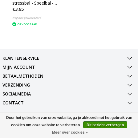
stressbal - Speelbal -
€3,95
Soft density - Ø 7 cm -
Multicolor
Nog niet gewaardeerd
OP VOORRAAD
KLANTENSERVICE
MIJN ACCOUNT
BETAALMETHODEN
VERZENDING
SOCIALMEDIA
CONTACT
Door het gebruiken van onze website, ga je akkoord met het gebruik van
© Copyright 2026 Best Deals Online BV Powered by
Lightspeed
All rights reserved by
InStijl Media
cookies om onze website te verbeteren.
Dit bericht verbergen
Meer over cookies »