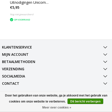
Uitnodigingen Unicorn
€5,95
6st
Nog niet gewaardeerd
OP VOORRAAD
KLANTENSERVICE
MIJN ACCOUNT
BETAALMETHODEN
VERZENDING
SOCIALMEDIA
CONTACT
Door het gebruiken van onze website, ga je akkoord met het gebruik van
© Copyright 2026 Best Deals Online BV Powered by
Lightspeed
All rights reserved by
InStijl Media
cookies om onze website te verbeteren.
Dit bericht verbergen
Meer over cookies »