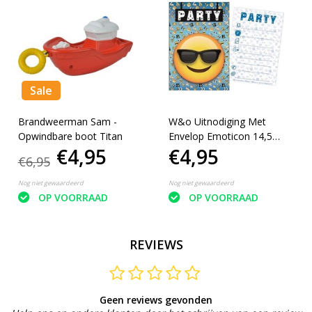
Sale
Brandweerman Sam -
W&o Uitnodiging Met
Opwindbare boot Titan
Envelop Emoticon 14,5
€4,95
€4,95
Cm Geel 5 Stuks
€6,95
Nog niet gewaardeerd
Nog niet gewaardeerd
OP VOORRAAD
OP VOORRAAD
REVIEWS
Geen reviews gevonden