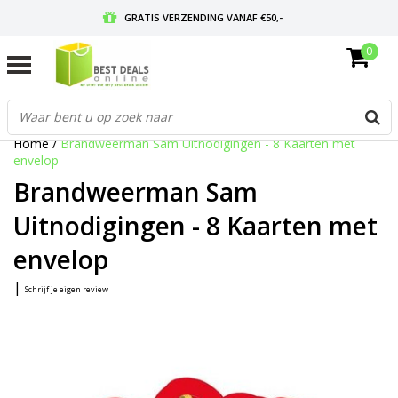
GRATIS VERZENDING VANAF €50,-
0
VOOR 17:00 BESTELD, MORGEN IN HUIS
GRATIS RETOURNEREN EN 30 DAGEN BEDENKTIJD
Home
/
Brandweerman Sam Uitnodigingen - 8 Kaarten met
envelop
Brandweerman Sam
Uitnodigingen - 8 Kaarten met
envelop
|
Schrijf je eigen review