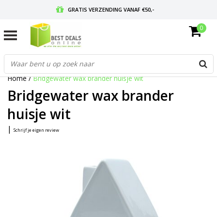
GRATIS VERZENDING VANAF €50,-
0
VOOR 17:00 BESTELD, MORGEN IN HUIS
GRATIS RETOURNEREN EN 30 DAGEN BEDENKTIJD
Home
/
Bridgewater wax brander huisje wit
Bridgewater wax brander
huisje wit
|
Schrijf je eigen review