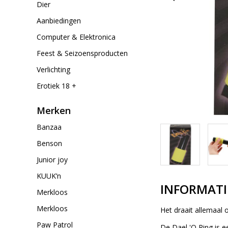
Dier
Aanbiedingen
Computer & Elektronica
Feest & Seizoensproducten
Verlichting
Erotiek 18 +
Merken
Banzaa
Benson
Junior joy
KUUK’n
INFORMATI
Merkloos
Merkloos
Het draait allemaal
Paw Patrol
De Dael 'O Ring is 