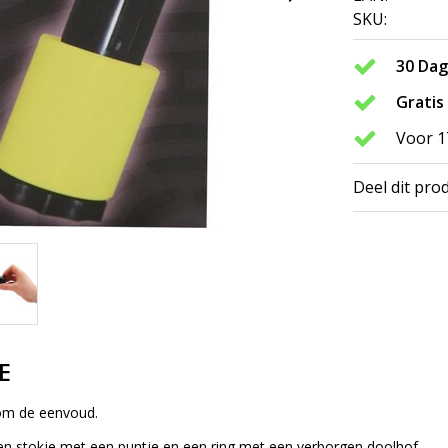
SKU:
30 Da
Gratis
Voor 1
Deel dit pro
E
 om de eenvoud.
een stokje met een puntje en een ring met een verborgen doolhof.