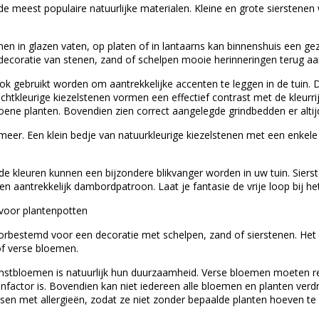
e meest populaire natuurlijke materialen. Kleine en grote sierstenen
en in glazen vaten, op platen of in lantaarns kan binnenshuis een ge
ecoratie van stenen, zand of schelpen mooie herinneringen terug aa
k gebruikt worden om aantrekkelijke accenten te leggen in de tuin. 
Lichtkleurige kiezelstenen vormen een effectief contrast met de kleurr
oene planten. Bovendien zien correct aangelegde grindbedden er altij
eer. Een klein bedje van natuurkleurige kiezelstenen met een enkele 
.
ende kleuren kunnen een bijzondere blikvanger worden in uw tuin. Sier
en aantrekkelijk dambordpatroon. Laat je fantasie de vrije loop bij h
voor plantenpotten
oorbestemd voor een decoratie met schelpen, zand of sierstenen. Het
f verse bloemen.
nstbloemen is natuurlijk hun duurzaamheid. Verse bloemen moeten r
nfactor is. Bovendien kan niet iedereen alle bloemen en planten ver
sen met allergieën, zodat ze niet zonder bepaalde planten hoeven te z