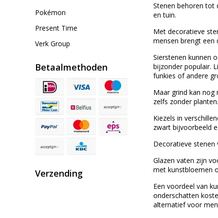
Stenen behoren tot d
Pokémon
en tuin.
Present Time
Met decoratieve sten
mensen brengt een d
Verk Group
Sierstenen kunnen oo
Betaalmethoden
bijzonder populair. 
funkies of andere gr
Maar grind kan nog m
zelfs zonder planten
Kiezels in verschill
zwart bijvoorbeeld e
Decoratieve stenen 
Glazen vaten zijn v
met kunstbloemen o
Verzending
Een voordeel van ku
onderschatten koste
alternatief voor men