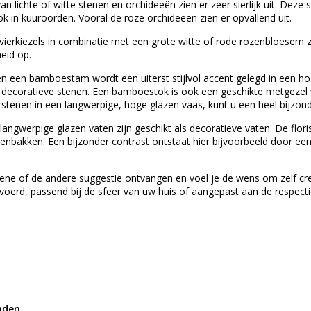
 lichte of witte stenen en orchideeën zien er zeer sierlijk uit. Deze 
k in kuuroorden. Vooral de roze orchideeën zien er opvallend uit.
vierkiezels in combinatie met een grote witte of rode rozenbloesem zi
eid op.
en een bamboestam wordt een uiterst stijlvol accent gelegd in een ho
ecoratieve stenen. Een bamboestok is ook een geschikte metgezel v
rstenen in een langwerpige, hoge glazen vaas, kunt u een heel bijzonde
 langwerpige glazen vaten zijn geschikt als decoratieve vaten. De flor
enbakken. Een bijzonder contrast ontstaat hier bijvoorbeeld door ee
 ene of de andere suggestie ontvangen en voel je de wens om zelf cr
oerd, passend bij de sfeer van uw huis of aangepast aan de respecti
nden