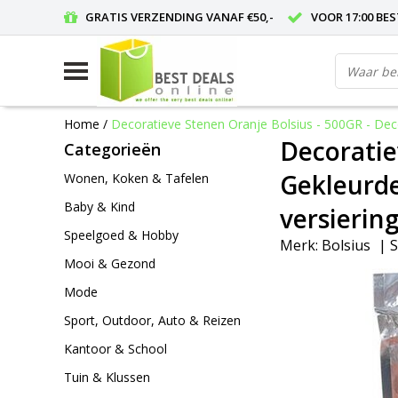
GRATIS VERZENDING VANAF €50,-
VOOR 17:00 BE
Home
/
Decoratieve Stenen Oranje Bolsius - 500GR - Decor
Decoratie
Categorieën
Gekleurde
Wonen, Koken & Tafelen
Baby & Kind
versierin
Speelgoed & Hobby
Merk:
Bolsius
|
S
Mooi & Gezond
Mode
Sport, Outdoor, Auto & Reizen
Kantoor & School
Tuin & Klussen