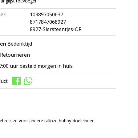
langlijst toevoegen
er:
103897050637
8717847068927
8927-Siersteentjes-OR
gen
Bedenktijd
Retourneren
7:00 uur besteld morgen in huis
duct
gebruik ze voor andere talloze hobby-doeleinden.