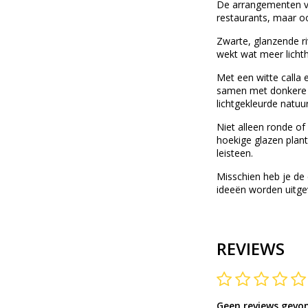
De arrangementen van
restaurants, maar oo
Zwarte, glanzende ri
wekt wat meer lichth
Met een witte calla 
samen met donkere d
lichtgekleurde natuu
Niet alleen ronde of
hoekige glazen plant
leisteen.
Misschien heb je de
ideeën worden uitgev
REVIEWS
Geen reviews gevo