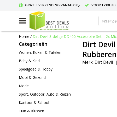
GRATIS VERZENDING VANAF €50,-
VOOR 17:00 BE
Home
/
Dirt Devil 3-delige DD400 Accessoire Set – 2x M
Dirt Devi
Categorieën
Rubberen 
Wonen, Koken & Tafelen
Baby & Kind
Merk:
Dirt Devil
Speelgoed & Hobby
Mooi & Gezond
Mode
Sport, Outdoor, Auto & Reizen
Kantoor & School
Tuin & Klussen