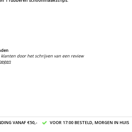
en 1 rubberen schoonmaakstrips.
nden
klanten door het schrijven van een review
voegen
DING VANAF €50,-
VOOR 17:00 BESTELD, MORGEN IN HUIS