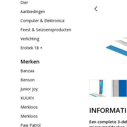
Dier
Aanbiedingen
Computer & Elektronica
Feest & Seizoensproducten
Verlichting
Erotiek 18 +
Merken
Banzaa
Benson
Junior joy
KUUK’n
Merkloos
INFORMATI
Merkloos
Een complete 3-del
Paw Patrol