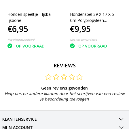
Honden speeltje - Ijsbal -
Hondenspel 39 X 17 X 5
Ijsbone
Cm Polypropyleen
€6,95
€9,95
Blauw/groen
Nog niet gewaardeerd
Nog niet gewaardeerd
OP VOORRAAD
OP VOORRAAD
REVIEWS
Geen reviews gevonden
Help ons en andere klanten door het schrijven van een review
Je beoordeling toevoegen
KLANTENSERVICE
MIJN ACCOUNT