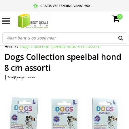
GRATIS VERZENDING VANAF €50,-
0
VOOR 17:00 BESTELD, MORGEN IN HUIS
GRATIS RETOURNEREN EN 30 DAGEN BEDENKTIJD
Home
/
Dogs Collection speelbal hond 8 cm assorti
Dogs Collection speelbal hond
8 cm assorti
|
Schrijf je eigen review