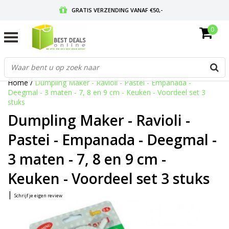
GRATIS VERZENDING VANAF €50,-
0
VOOR 17:00 BESTELD, MORGEN IN HUIS
GRATIS RETOURNEREN EN 30 DAGEN BEDENKTIJD
Home
/
Dumpling Maker - Ravioli - Pastei - Empanada -
Deegmal - 3 maten - 7, 8 en 9 cm - Keuken - Voordeel set 3
stuks
Dumpling Maker - Ravioli -
Pastei - Empanada - Deegmal -
3 maten - 7, 8 en 9 cm -
Keuken - Voordeel set 3 stuks
|
Schrijf je eigen review