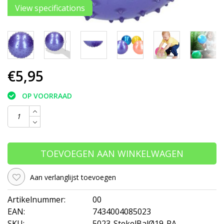
View specifications
€5,95
OP VOORRAAD
TOEVOEGEN AAN WINKELWAGEN
Aan verlanglijst toevoegen
Artikelnummer:
00
EAN:
7434004085023
SKU:
5023-StekelBalØ19-PA