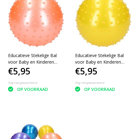
Educatieve Stekelige Bal
Educatieve Stekelige Bal
voor Baby en Kinderen
voor Baby en Kinderen
€5,95
€5,95
19cm Roze
19cm Geel
Nog niet gewaardeerd
Nog niet gewaardeerd
OP VOORRAAD
OP VOORRAAD