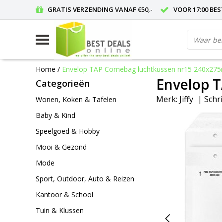
GRATIS VERZENDING VANAF €50,-
VOOR 17:00 BE
Home
/
Envelop TAP Comebag luchtkussen nr15 240x27
Envelop 
Categorieën
Merk:
Jiffy
|
Schri
Wonen, Koken & Tafelen
Baby & Kind
Speelgoed & Hobby
Mooi & Gezond
Mode
Sport, Outdoor, Auto & Reizen
Kantoor & School
Tuin & Klussen