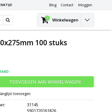
ENKTIJD
Blog
Contact
Inloggen
0
Winkelwagen
40x275mm 100 stuks
RAAD
TOEVOEGEN AAN WINKELWAGEN
langlijst toevoegen
er:
31145
5901720161826