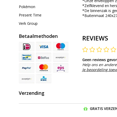
*Onze enveloppen zi
*Zelfklevend en hers
Pokémon
*De binnenzak is gem
Present Time
*Buitenmaat 240x2
Verk Group
Betaalmethoden
REVIEWS
Geen reviews gevo
Help ons en andere 
Je beoordeling toe
Verzending
GRATIS VERZEN