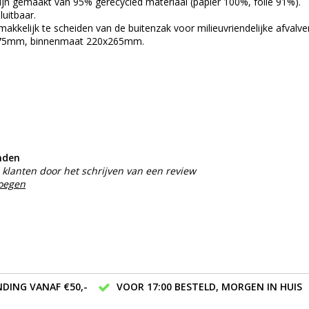
jn gemaakt van 95% gerecycled materiaal (papier 100%, folie 91%).
luitbaar.
akkelijk te scheiden van de buitenzak voor milieuvriendelijke afvalve
75mm, binnenmaat 220x265mm.
nden
klanten door het schrijven van een review
voegen
DING VANAF €50,-
VOOR 17:00 BESTELD, MORGEN IN HUIS