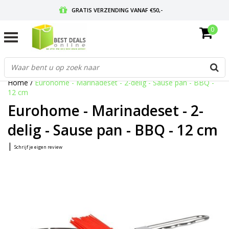
GRATIS VERZENDING VANAF €50,-
0
VOOR 17:00 BESTELD, MORGEN IN HUIS
GRATIS RETOURNEREN EN 30 DAGEN BEDENKTIJD
Home
/
Eurohome - Marinadeset - 2-delig - Sause pan - BBQ -
12 cm
Eurohome - Marinadeset - 2-
delig - Sause pan - BBQ - 12 cm
|
Schrijf je eigen review