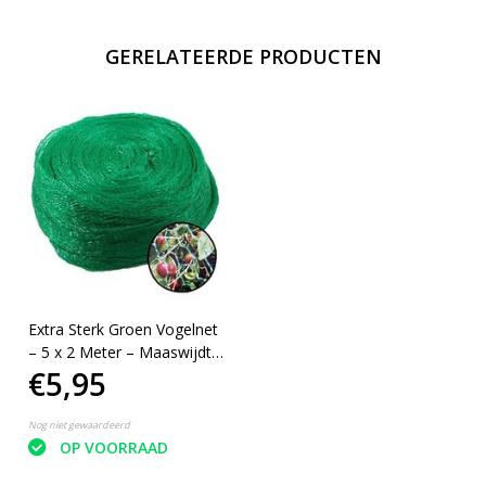
GERELATEERDE PRODUCTEN
Extra Sterk Groen Vogelnet
– 5 x 2 Meter – Maaswijdte
€5,95
10mm
Nog niet gewaardeerd
OP VOORRAAD