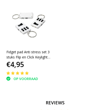
Fidget pad Anti stress set 3
stuks Flip en Click Keylight
€4,95
Wit-Zwart
OP VOORRAAD
REVIEWS