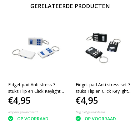
GERELATEERDE PRODUCTEN
Fidget pad Anti stress 3
Fidget pad Anti stress set 3
stuks Flip en Click Keylight
stuks Flip en Click Keylight
€4,95
€4,95
Wit-blauw
Zwart-Wit
Nog niet gewaardeerd
Nog niet gewaardeerd
OP VOORRAAD
OP VOORRAAD