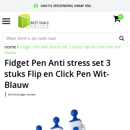
GRATIS VERZENDING VANAF €50,-
0
VOOR 17:00 BESTELD, MORGEN IN HUIS
GRATIS RETOURNEREN EN 30 DAGEN BEDENKTIJD
Home
/
Fidget Pen Anti stress set 3 stuks Flip en Click Pen Wit-
Blauw
Fidget Pen Anti stress set 3
stuks Flip en Click Pen Wit-
Blauw
|
Schrijf je eigen review