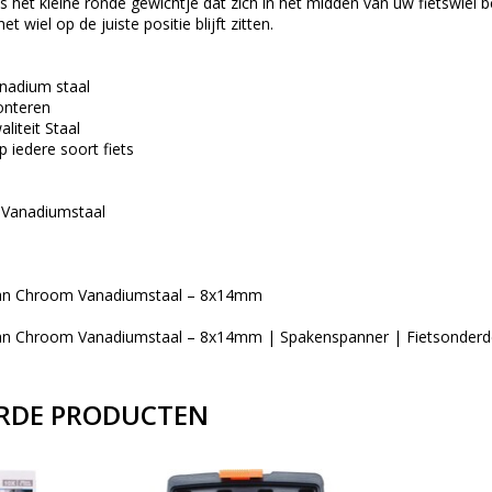
 het kleine ronde gewichtje dat zich in het midden van uw fietswiel b
t wiel op de juiste positie blijft zitten.
nadium staal
onteren
iteit Staal
p iedere soort fiets
 Vanadiumstaal
 van Chroom Vanadiumstaal – 8x14mm
 van Chroom Vanadiumstaal – 8x14mm | Spakenspanner | Fietsonderd
RDE PRODUCTEN