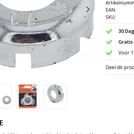
Artikelnumm
EAN:
SKU:
30 Da
Gratis
Voor 1
Deel dit pro
E