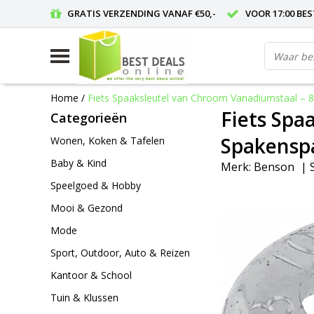
GRATIS VERZENDING VANAF €50,-
VOOR 17:00 BE
Home
/
Fiets Spaaksleutel van Chroom Vanadiumstaal – 
Fiets Spa
Categorieën
Spakenspa
Wonen, Koken & Tafelen
Baby & Kind
Merk:
Benson
|
Speelgoed & Hobby
Mooi & Gezond
Mode
Sport, Outdoor, Auto & Reizen
Kantoor & School
Tuin & Klussen