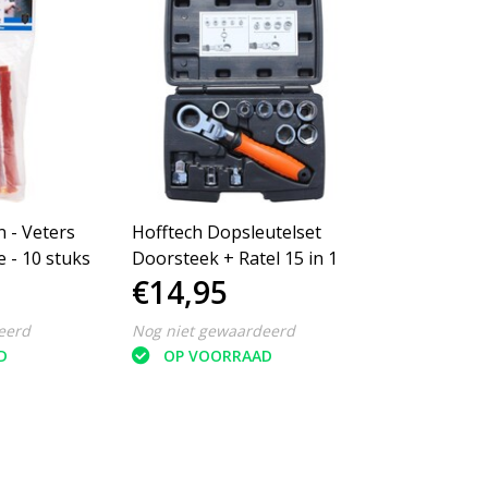
 - Veters
Hofftech Dopsleutelset
 - 10 stuks
Doorsteek + Ratel 15 in 1
€14,95
eerd
Nog niet gewaardeerd
D
OP VOORRAAD