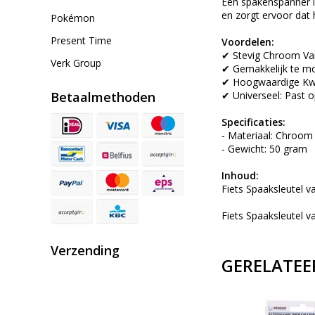
Een spakenspanner is
en zorgt ervoor dat he
Pokémon
Present Time
Voordelen:
✔ Stevig Chroom Va
Verk Group
✔ Gemakkelijk te m
✔ Hoogwaardige Kwal
Betaalmethoden
✔ Universeel: Past o
Specificaties:
- Materiaal: Chroom
- Gewicht: 50 gram
Inhoud:
Fiets Spaaksleutel
Fiets Spaaksleutel
Verzending
GERELATEE