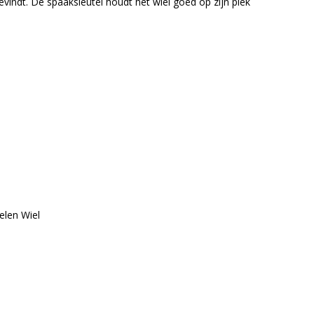
evindt. De spaaksleutel houdt het wiel goed op zijn plek
elen Wiel