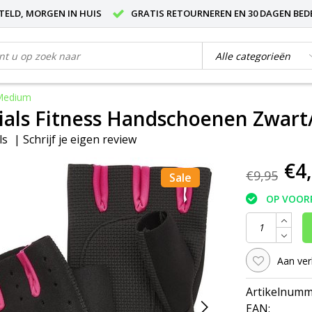
STELD, MORGEN IN HUIS
GRATIS RETOURNEREN EN 30 DAGEN BED
 Medium
tials Fitness Handschoenen Zwar
ls
|
Schrijf je eigen review
€4
€9,95
Sale
OP VOOR
Aan ver
Artikelnumm
EAN: