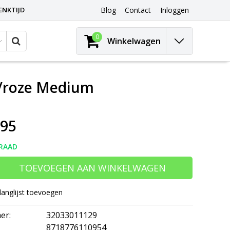
ENKTIJD
Blog
Contact
Inloggen
0
Winkelwagen
t/roze Medium
,95
RAAD
TOEVOEGEN AAN WINKELWAGEN
langlijst toevoegen
er:
32033011129
8718776110954