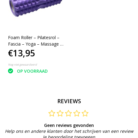
Foam Roller – Pilatesrol –
Fascia – Yoga – Massage –
€13,95
Lila
Nog niet gewaardeerd
OP VOORRAAD
REVIEWS
Geen reviews gevonden
Help ons en andere klanten door het schrijven van een review
Je beoordeling toevoegen