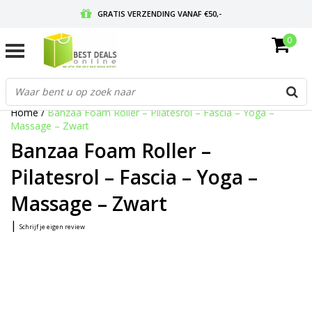
GRATIS VERZENDING VANAF €50,-
0
VOOR 17:00 BESTELD, MORGEN IN HUIS
GRATIS RETOURNEREN EN 30 DAGEN BEDENKTIJD
Home
/
Banzaa Foam Roller – Pilatesrol – Fascia – Yoga –
Massage – Zwart
Banzaa Foam Roller –
Pilatesrol – Fascia – Yoga –
Massage – Zwart
|
Schrijf je eigen review