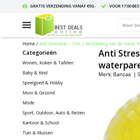
GRATIS VERZENDING VANAF €50,-
VOOR 17:00 BE
Home
/
Anti Stressbal – 7cm | Versterking van de Hand, 
Anti Stre
Categorieën
waterpare
Wonen, Koken & Tafelen
Baby & Kind
Merk:
Banzaa
|
S
Speelgoed & Hobby
Mooi & Gezond
Mode
Sport, Outdoor, Auto & Reizen
Kantoor & School
Tuin & Klussen