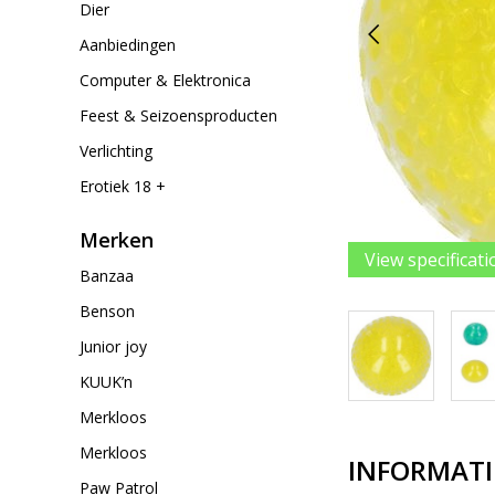
Dier
Aanbiedingen
Computer & Elektronica
Feest & Seizoensproducten
Verlichting
Erotiek 18 +
Merken
View specificati
Banzaa
Benson
Junior joy
KUUK’n
Merkloos
Merkloos
INFORMATI
Paw Patrol