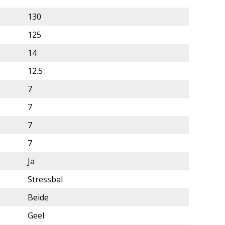
130
125
14
12.5
7
7
7
7
Ja
Stressbal
Beide
Geel