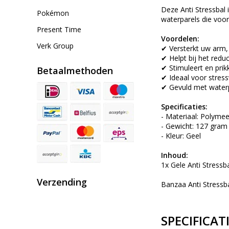
Deze Anti Stressbal 
Pokémon
waterparels die voor
Present Time
Voordelen:
Verk Group
✔ Versterkt uw arm,
✔ Helpt bij het redu
✔ Stimuleert en prik
Betaalmethoden
✔ Ideaal voor stres
✔ Gevuld met waterp
Specificaties:
- Materiaal: Polymee
- Gewicht: 127 gram
- Kleur: Geel
Inhoud:
1x Gele Anti Stressb
Verzending
Banzaa Anti Stressb
SPECIFICAT