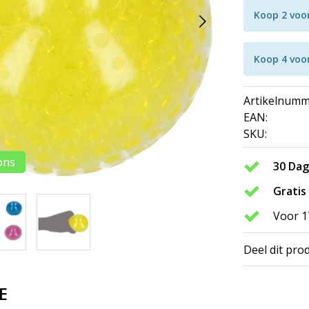
Koop 2 voo
Koop 4 voo
Artikelnumm
EAN:
SKU:
ons
30 Da
Gratis
Voor 1
Deel dit pro
E