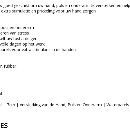
is goed geschikt om uw hand, pols en onderarm te versterken en helpt
 extra stimulatie en prikkeling voor uw hand zorgen.
 pols en onderarm
ceren van stress
kelt uw tastzintuigen
svolle dagen op het werk
arels voor extra stimulans in de handen
r, rubber
al
al – 7cm | Versterking van de Hand, Pols en Onderarm | Waterparels
IES