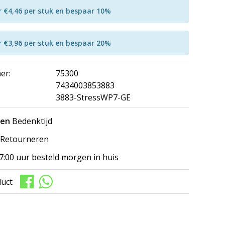
r €4,46 per stuk en bespaar 10%
r €3,96 per stuk en bespaar 20%
er:
75300
7434003853883
3883-StressWP7-GE
gen
Bedenktijd
Retourneren
7:00 uur besteld morgen in huis
duct