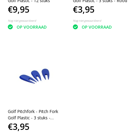
Golf Plastic - 12 stuks
Golf Plastic - 3 stuks - Rood
€9,95
€3,95
Nog niet gewaardeerd
Nog niet gewaardeerd
OP VOORRAAD
OP VOORRAAD
Golf Pitchfork - Pitch Fork
Golf Plastic - 3 stuks -
€3,95
Blauw