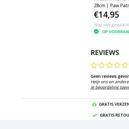
Gorilla - Aap - 30 cm -
28cm | Paw Patr
€12,95
€14,95
Grijs
Friends
Nog niet gewaardeerd
Nog niet gewaard
OP VOORRAAD
OP VOORRAA
REVIEWS
Geen reviews gevo
Help ons en andere 
Je beoordeling toe
GRATIS VERZEN
GRATIS RETOU