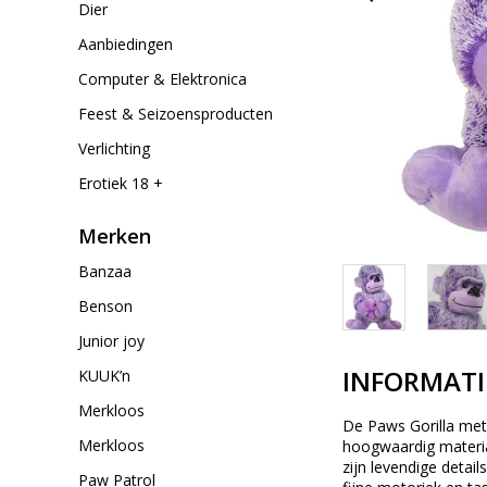
Dier
Aanbiedingen
Computer & Elektronica
Feest & Seizoensproducten
Verlichting
Erotiek 18 +
Merken
Banzaa
Benson
Junior joy
INFORMATI
KUUK’n
Merkloos
De Paws Gorilla met 
Merkloos
hoogwaardig materiaa
zijn levendige detail
Paw Patrol