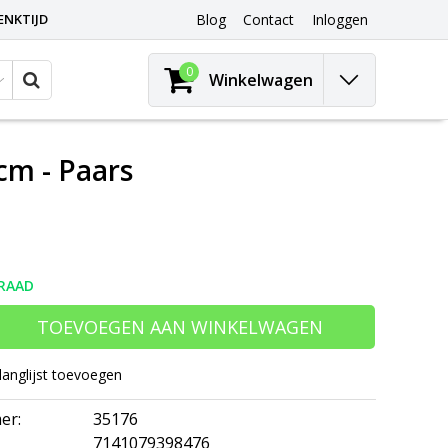
ENKTIJD
Blog
Contact
Inloggen
0
Winkelwagen
 cm - Paars
RAAD
TOEVOEGEN AAN WINKELWAGEN
langlijst toevoegen
er:
35176
7141079398476