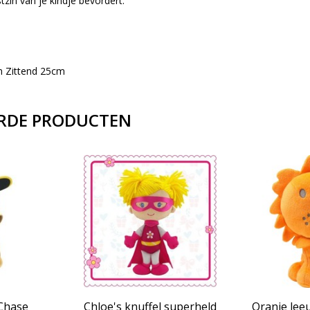
tzin van je kindje bevordert.
m Zittend 25cm
RDE PRODUCTEN
 Chase
Chloe's knuffel superheld
Oranje leeu