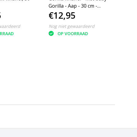
Gorilla - Aap - 30 cm -
Gorill
5
€12,95
€12
Bruin
Grijs
waardeerd
Nog niet gewaardeerd
Nog ni
RRAAD
OP VOORRAAD
O