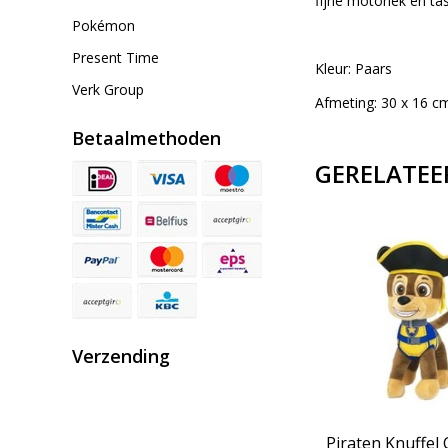
fijne motoriek en tas
Pokémon
Present Time
Kleur: Paars
Verk Group
Afmeting: 30 x 16 c
Betaalmethoden
GERELATEE
Verzending
 baby
Gorilla knuffel - met baby
Piraten Knuffel