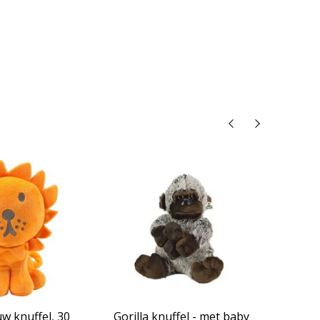
w knuffel, 30
Gorilla knuffel - met baby
Gorill