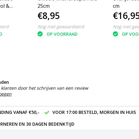
ol &
25cm
cm
€8,95
€16,9
eerd
Nog niet gewaardeerd
Nog niet ge
D
OP VOORRAAD
OP VOO
nden
klanten door het schrijven van een review
voegen
DING VANAF €50,-
VOOR 17:00 BESTELD, MORGEN IN HUIS
RNEREN EN 30 DAGEN BEDENKTIJD