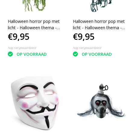
Halloween horror pop met
Halloween horror pop met
licht - Halloween thema -
licht - Halloween thema -
€9,95
€9,95
Hangend Skelet- 55 cm -
Hangend Skelet- 55 cm -
Groen
Turquoise
Nog niet gewaardeerd
Nog niet gewaardeerd
OP VOORRAAD
OP VOORRAAD