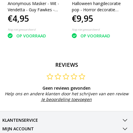
Anonymous Masker - Wit -
Halloween hangdecoratie
Vendetta - Guy Fawkes -
pop - Horror decoratie
€4,95
€9,95
Leuk voor Halloween -
doodskop - hangend - 17
Verkleedpartijtje - 2 stuks
cm - Zwart haar
Nog niet gewaardeerd
Nog niet gewaardeerd
OP VOORRAAD
OP VOORRAAD
REVIEWS
Geen reviews gevonden
Help ons en andere klanten door het schrijven van een review
Je beoordeling toevoegen
KLANTENSERVICE
MIJN ACCOUNT