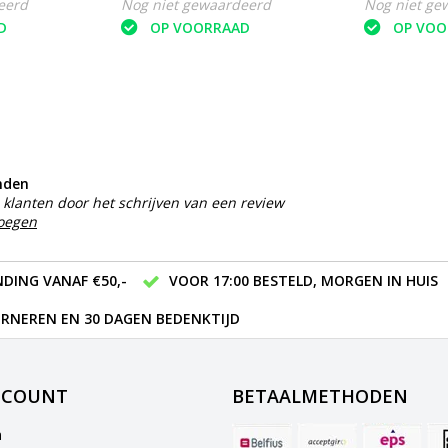
eerd
Nog niet gewaardeerd
Nog niet ge
D
OP VOORRAAD
OP VOO
nden
klanten door het schrijven van een review
voegen
DING VANAF €50,-
VOOR 17:00 BESTELD, MORGEN IN HUIS
RNEREN EN 30 DAGEN BEDENKTIJD
CCOUNT
BETAALMETHODEN
n