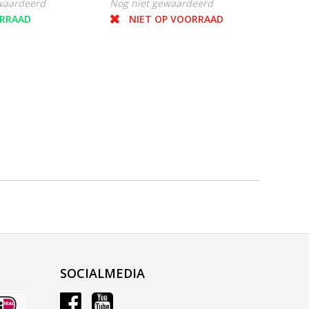
waardeerd
Nog niet gewaardeerd
Nog ni
RRAAD
NIET OP VOORRAAD
O
SOCIALMEDIA