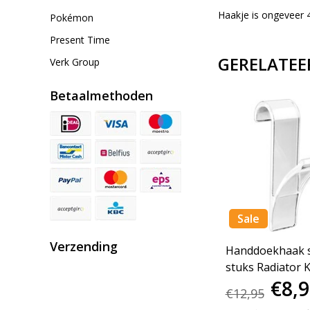
Haakje is ongeveer 4
Pokémon
Present Time
GERELATEE
Verk Group
Betaalmethoden
Sale
Verzending
Towel hanger -
Handdoekhaak s
stof
Handdoek haak - RVS -
stuks Radiator 
€4,95
€8,
Set van 2
€12,95