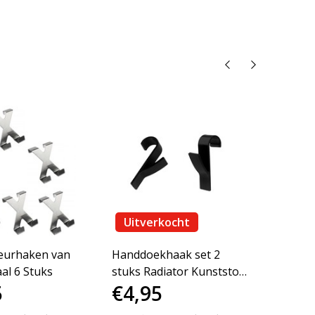
Uitverkocht
eurhaken van
Handdoekhaak set 2
Handd
al 6 Stuks
stuks Radiator Kunststof
stuks
5
€4,95
€4,
- Zwart
- Wit