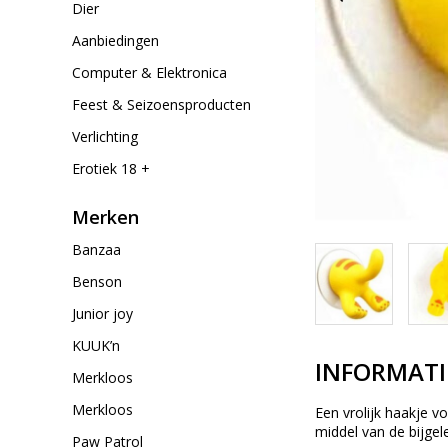
Dier
Aanbiedingen
Computer & Elektronica
Feest & Seizoensproducten
Verlichting
Erotiek 18 +
Merken
Banzaa
Benson
Junior joy
KUUK’n
INFORMATI
Merkloos
Merkloos
Een vrolijk haakje 
middel van de bijgel
Paw Patrol