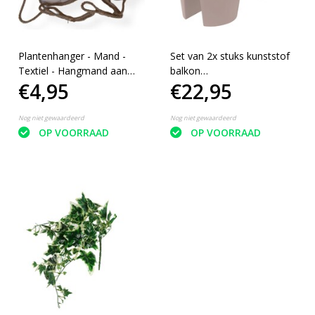
Plantenhanger - Mand -
Set van 2x stuks kunststof
Textiel - Hangmand aan
balkon
€4,95
€22,95
touw - Plantenzak - Planten
plantenpotten/bloempotten
pot - Plantentas - Oud
taupe 28 x 25 cm -
Roze - 18cm
Reling/hang bloempot
Nog niet gewaardeerd
Nog niet gewaardeerd
OP VOORRAAD
OP VOORRAAD