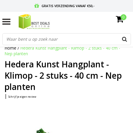
GRATIS VERZENDING VANAF €50,-
0
VOOR 17:00 BESTELD, MORGEN IN HUIS
GRATIS RETOURNEREN EN 30 DAGEN BEDENKTIJD
Home
/
Hedera Kunst Hangplant - Klimop - 2 stuks - 40 cm -
Nep planten
Hedera Kunst Hangplant -
Klimop - 2 stuks - 40 cm - Nep
planten
|
Schrijf je eigen review