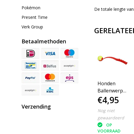
Pokémon
De totale lengte va
Present Time
Verk Group
GERELATEE
Betaalmethoden
Honden
Ballenwerper
€4,95
38cm
Verzending
Nog niet
gewaardeerd
OP
VOORRAAD