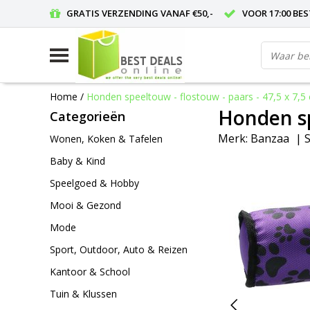
GRATIS VERZENDING VANAF €50,-
VOOR 17:00 BE
Home
/
Honden speeltouw - flostouw - paars - 47,5 x 7,5 
Honden spe
Categorieën
Merk:
Banzaa
|
S
Wonen, Koken & Tafelen
Baby & Kind
Speelgoed & Hobby
Mooi & Gezond
Mode
Sport, Outdoor, Auto & Reizen
Kantoor & School
Tuin & Klussen