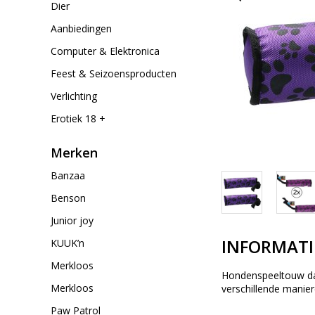
Dier
Aanbiedingen
Computer & Elektronica
Feest & Seizoensproducten
Verlichting
Erotiek 18 +
Merken
Banzaa
Benson
Junior joy
INFORMATI
KUUK’n
Merkloos
Hondenspeeltouw dat 
Merkloos
verschillende manie
Paw Patrol