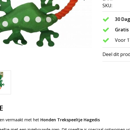
SKU:
30 Da
Gratis
Voor 1
Deel dit pro
E
 en vermaakt met het
Honden Trekspeeltje Hagedis
eltje met een ingebouwde piep. Dit speeltje is speciaal ontworpen vo