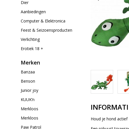
Dier
Aanbiedingen
Computer & Elektronica
Feest & Seizoensproducten
Verlichting
Erotiek 18 +
Merken
Banzaa
Benson
Junior joy
KUUK’n
INFORMATI
Merkloos
Merkloos
Houd je hond actief
Paw Patrol
Een robuust touwspe