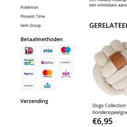
een onmisbare aanvul
Pokémon
Present Time
GERELATEE
Verk Group
Betaalmethoden
Verzending
Dogs Collection
hondenspeelgo
€6,95
knoopbal crème