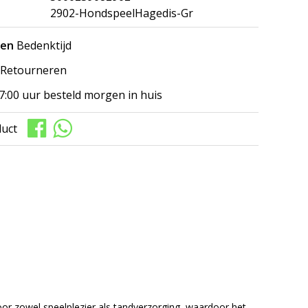
2902-HondspeelHagedis-Gr
gen
Bedenktijd
Retourneren
7:00 uur besteld morgen in huis
duct
or zowel speelplezier als tandverzorging, waardoor het