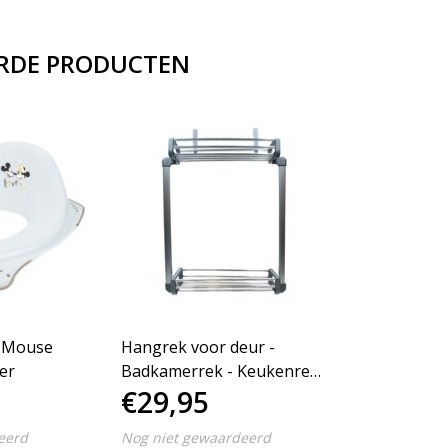
RDE PRODUCTEN
 Mouse
Hangrek voor deur -
ner
Badkamerrek - Keukenrek
€29,95
- Doucherek XL - Badkamer
organizer
eerd
Nog niet gewaardeerd