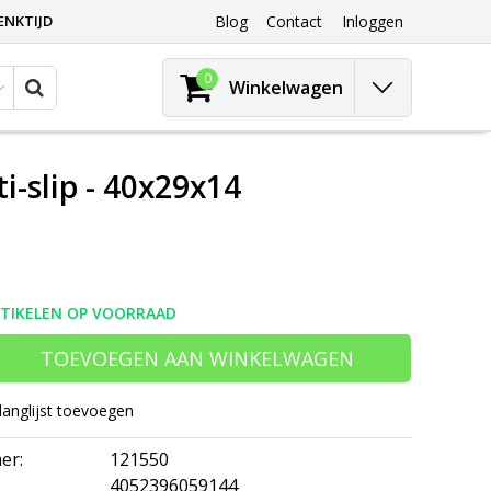
ENKTIJD
Blog
Contact
Inloggen
0
Winkelwagen
-slip - 40x29x14
RTIKELEN OP VOORRAAD
TOEVOEGEN AAN WINKELWAGEN
langlijst toevoegen
er:
121550
4052396059144