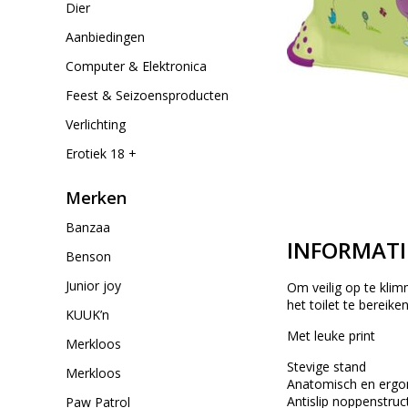
Dier
Aanbiedingen
Computer & Elektronica
Feest & Seizoensproducten
Verlichting
Erotiek 18 +
Merken
Banzaa
INFORMATI
Benson
Junior joy
Om veilig op te klim
het toilet te bereike
KUUK’n
Met leuke print
Merkloos
Stevige stand
Merkloos
Anatomisch en erg
Antislip noppenstruc
Paw Patrol