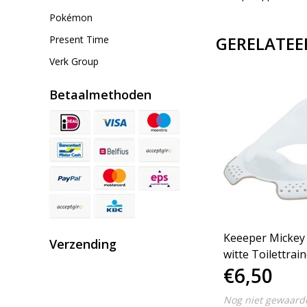
Pokémon
GERELATEE
Present Time
Verk Group
Betaalmethoden
Keeeper Mickey
Verzending
witte Toilettrai
€6,50
Nog niet gewaard